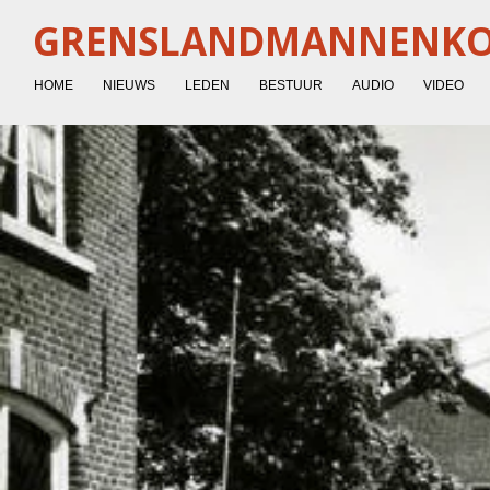
Ga
GRENSLANDMANNENK
direct
naar
HOME
NIEUWS
LEDEN
BESTUUR
AUDIO
VIDEO
de
hoofdinhoud