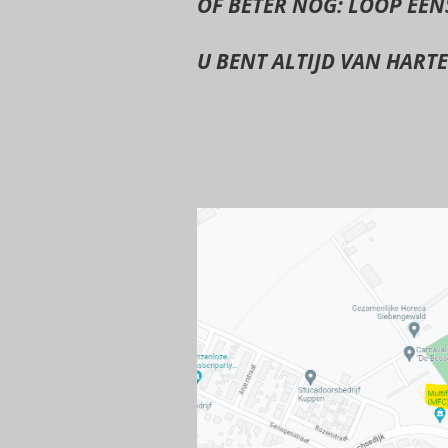
OF BETER NOG: LOOP
EEN
U BENT ALTIJD VAN HART