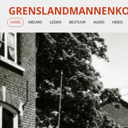
Ga
GRENSLANDMANNENK
direct
naar
HOME
NIEUWS
LEDEN
BESTUUR
AUDIO
VIDEO
de
hoofdinhoud